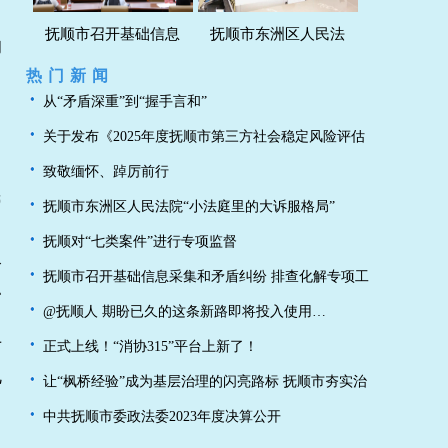
抚顺市召开基础信息
抚顺市东洲区人民法
的
热门新闻
从“矛盾深重”到“握手言和”
关于发布《2025年度抚顺市第三方社会稳定风险评估
机构备案清单》的通知
致敬缅怀、踔厉前行
民
抚顺市东洲区人民法院“小法庭里的大诉服格局”
抚顺对“七类案件”进行专项监督
火
抚顺市召开基础信息采集和矛盾纠纷 排查化解专项工
照
作动员部署会议
@抚顺人 期盼已久的这条新路即将投入使用…
对
正式上线！“消协315”平台上新了！
规
让“枫桥经验”成为基层治理的闪亮路标 抚顺市夯实治
理根基托起群众“稳稳的幸福”
中共抚顺市委政法委2023年度决算公开