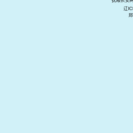
抚顺长安网
辽IC
郑